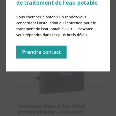
En savoir plus
de traitement de l’eau potable
Vous chercher à obtenir un rendez-vous
concernant l’installation ou l’entretien pour le
traitement de l’eau potable ? E.T.L EcoWater
vous répondra dans les plus brefs délais.
Prendre contact
Osmoseur d’eau à flux direct
personnalisable – sous évier