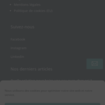
Mentions légales
Politique de cookies (EU)
Suivez-nous
Facebook
Instagram
Linkedin
Nos derniers articles
Quelle solution pour boire une eau pure chez soi ?
Chlore dans l’eau du robinet : quels impacts sur le
goût et la santé et comment l’éliminer ?
Nous utilisons des cookies pour optimiser notre site web et notre
service.
Eau potable en France : normes, limites et
solutions pour une eau plus sûre chez vous