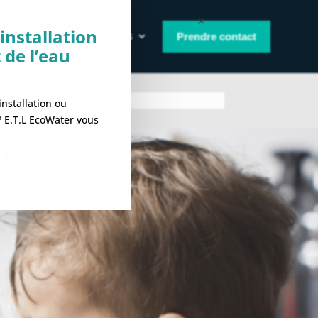
×
installation
e
À propos
Ressources
Prendre contact
 de l’eau
nstallation ou
 ? E.T.L EcoWater vous