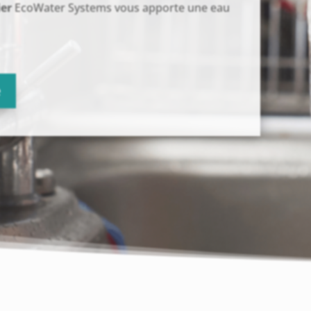
er
EcoWater Systems vous apporte une eau
e