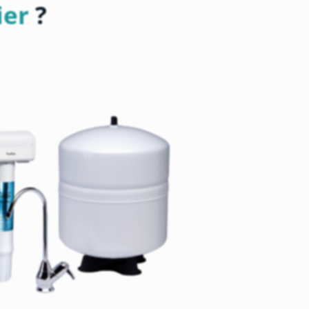
ier
?