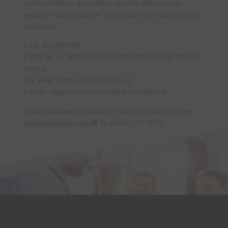
notre politique de cookies et cette déclaration,
veuillez nous contacter en utilisant les coordonnées
suivantes :
E.T.L. ECOWATER
1 RUE DE LA MANUFACTURE BAVEREY 69540 IRIGNY
France
Site web :
https://etl.ecowater.fr
E-mail :
stephanedavesne@
etl-ecowater.fr
Cette politique de cookies a été synchronisée avec
cookiedatabase.org
le janvier 19, 2022.