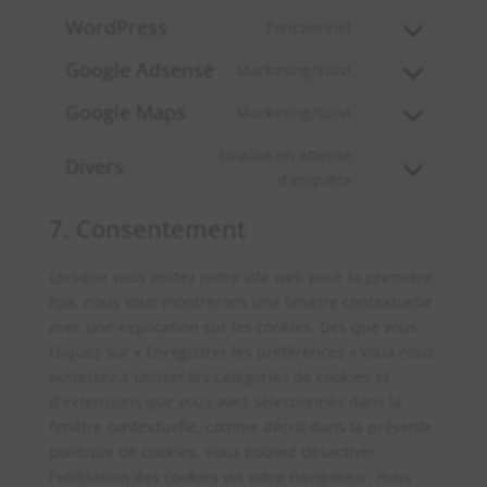
gdpr-
to
WordPress
cookie-
Fonctionnel
service
Consent
consent
divi-
to
Google Adsense
Marketing/Suivi
Consent
(elegant-
service
to
Google Maps
themes)
Marketing/Suivi
wordpress
Consent
service
to
Finalité en attente
google-
Divers
service
Consent
d’enquête
adsense
google-
to
7. Consentement
maps
service
divers
Lorsque vous visitez notre site web pour la première
fois, nous vous montrerons une fenêtre contextuelle
avec une explication sur les cookies. Dès que vous
cliquez sur « Enregistrer les préférences » vous nous
autorisez à utiliser les catégories de cookies et
d’extensions que vous avez sélectionnés dans la
fenêtre contextuelle, comme décrit dans la présente
politique de cookies. Vous pouvez désactiver
l’utilisation des cookies via votre navigateur, mais