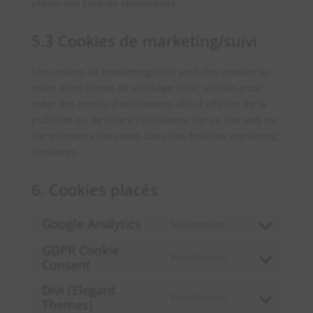
placer des cookies statistiques.
5.3 Cookies de marketing/suivi
Les cookies de marketing/suivi sont des cookies ou
toute autre forme de stockage local, utilisés pour
créer des profils d’utilisateurs afin d’afficher de la
publicité ou de suivre l’utilisateur sur ce site web ou
sur plusieurs sites web dans des finalités marketing
similaires.
6. Cookies placés
Google Analytics
Statistiques
Consent
to
GDPR Cookie
Fonctionnel
Consent
service
Consent
google-
to
Divi (Elegant
analytics
service
Fonctionnel
Themes)
Consent