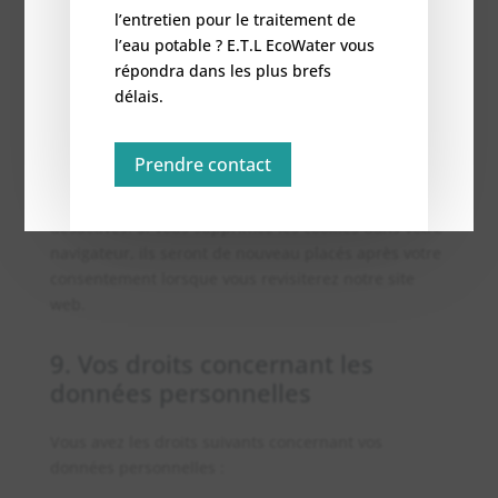
autre option consiste à modifier les réglages de votre
l’entretien pour le traitement de
navigateur Internet afin que vous receviez un
l’eau potable ? E.T.L EcoWater vous
message à chaque fois qu’un cookie est placé. Pour
répondra dans les plus brefs
plus d’informations sur ces options, reportez-vous
délais.
aux instructions de la section Aide de votre
navigateur.
Prendre contact
Veuillez noter que notre site web peut ne pas
marcher correctement si tous les cookies sont
désactivés. Si vous supprimez les cookies dans votre
navigateur, ils seront de nouveau placés après votre
consentement lorsque vous revisiterez notre site
web.
9. Vos droits concernant les
données personnelles
Vous avez les droits suivants concernant vos
données personnelles :