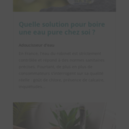
Quelle solution pour boire
une eau pure chez soi ?
Adoucisseur d'eau
En France, l'eau du robinet est strictement
contrôlée et répond à des normes sanitaires
précises. Pourtant, de plus en plus de
consommateurs s'interrogent sur sa qualité
réelle : goût de chlore, présence de calcaire,
inquiétudes...