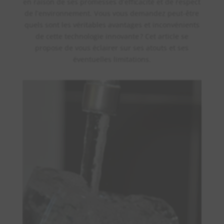
en raison de ses promesses d’efficacité et de respect
de l’environnement. Vous vous demandez peut-être
quels sont les véritables avantages et inconvénients
de cette technologie innovante ? Cet article se
propose de vous éclairer sur ses atouts et ses
éventuelles limitations.