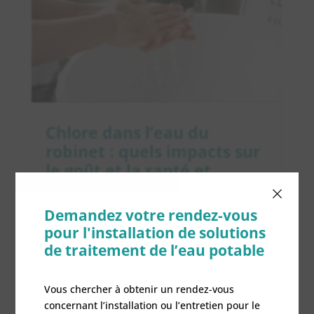
Chlore dans l’eau du
robinet : quels impacts sur
le goût et la santé et
comment l’éliminer ?
×
Demandez votre rendez-vous
Filtration d'eau
pour l'installation de solutions
Ouvrir son robinet et sentir une odeur de
de traitement de l’eau potable
chlore, c'est une expérience que beaucoup
connaissent. Si cette présence peut
Vous chercher à obtenir un rendez-vous
surprendre, elle n'est pas anodine : le chlore
concernant l’installation ou l’entretien pour le
est utilisé pour garantir une eau potable en