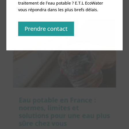
traitement de l’eau potable ? E.T.L EcoWater
éliminant...
vous répondra dans les plus brefs délais.
Prendre contact
Eau potable en France :
normes, limites et
solutions pour une eau plus
sûre chez vous