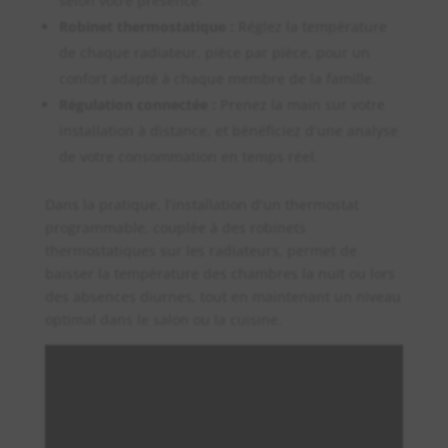
selon votre présence.
Robinet thermostatique :
Réglez la température
de chaque radiateur, pièce par pièce, pour un
confort adapté à chaque membre de la famille.
Régulation connectée :
Prenez la main sur votre
installation à distance, et bénéficiez d’une analyse
de votre consommation en temps réel.
Dans la pratique, l’installation d’un thermostat
programmable, couplée à des robinets
thermostatiques sur les radiateurs, permet de
baisser la température des chambres la nuit ou lors
des absences diurnes, tout en maintenant un niveau
optimal dans le salon ou la cuisine.