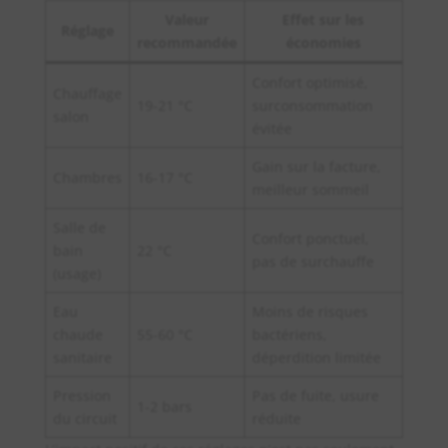
Valeur
Effet sur les
Réglage
recommandée
économies
Confort optimisé,
Chauffage
19-21 °C
surconsommation
salon
évitée
Gain sur la facture,
Chambres
16-17 °C
meilleur sommeil
Salle de
Confort ponctuel,
bain
22 °C
pas de surchauffe
(usage)
Eau
Moins de risques
chaude
55-60 °C
bactériens,
sanitaire
déperdition limitée
Pression
Pas de fuite, usure
1-2 bars
du circuit
réduite