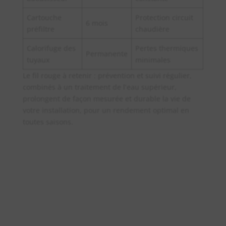
Cartouche
Protection circuit
6 mois
préfiltre
chaudière
Calorifuge des
Pertes thermiques
Permanente
tuyaux
minimales
Le fil rouge à retenir : prévention et suivi régulier,
combinés à un traitement de l’eau supérieur,
prolongent de façon mesurée et durable la vie de
votre installation, pour un rendement optimal en
toutes saisons.