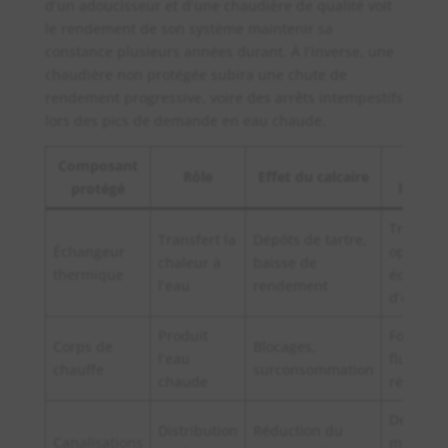
d’un adoucisseur et d’une chaudière de qualité voit
le rendement de son système maintenir sa
constance plusieurs années durant. À l’inverse, une
chaudière non protégée subira une chute de
rendement progressive, voire des arrêts intempestifs
lors des pics de demande en eau chaude.
Composant
Bénéfi
Rôle
Effet du calcaire
protégé
l’adouc
Transfer
Transfert la
Dépôts de tartre,
Échangeur
optimal 
chaleur à
baisse de
thermique
économi
l’eau
rendement
d’énergi
Produit
Fonctio
Corps de
Blocages,
l’eau
fluide, f
chauffe
surconsommation
chaude
réduite
Débit co
Distribution
Réduction du
Canalisations
moins d