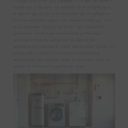
L’impact positif de ces réglages n’est pas seulement
visible sur la facture. La stabilité de la température,
le silence du circuit et la réactivité du chauffage en
sont les premiers signes. Un bon paramétrage, c’est
aussi anticiper les pics de froid : une chaudière
optimisée, reliée à un adoucisseur performant,
absorbe mieux les variations soudaines de
température extérieure. Cette mécanique repose sur
un équilibre subtil, entre confort immédiat et
anticipation des besoins réels, à réajuster selon la
saison, le climat et la qualité de l’eau.