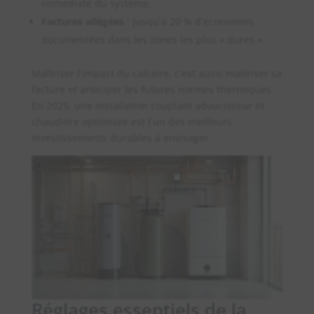
immédiate du système.
Factures allégées :
Jusqu’à 20 % d’économies
documentées dans les zones les plus « dures ».
Maîtriser l’impact du calcaire, c’est aussi maîtriser sa
facture et anticiper les futures normes thermiques.
En 2025, une installation couplant adoucisseur et
chaudière optimisée est l’un des meilleurs
investissements durables à envisager.
Réglages essentiels de la