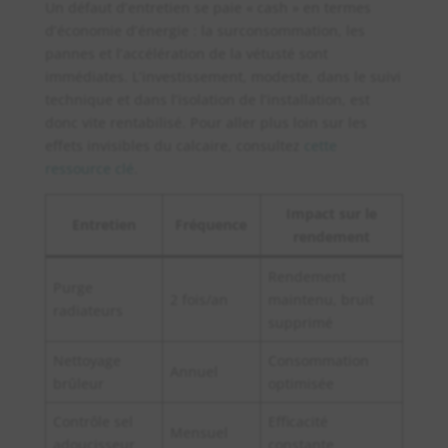
Un défaut d’entretien se paie « cash » en termes
d’économie d’énergie : la surconsommation, les
pannes et l’accélération de la vétusté sont
immédiates. L’investissement, modeste, dans le suivi
technique et dans l’isolation de l’installation, est
donc vite rentabilisé. Pour aller plus loin sur les
effets invisibles du calcaire, consultez
cette
ressource clé
.
Impact sur le
Entretien
Fréquence
rendement
Rendement
Purge
2 fois/an
maintenu, bruit
radiateurs
supprimé
Nettoyage
Consommation
Annuel
brûleur
optimisée
Contrôle sel
Efficacité
Mensuel
adoucisseur
constante