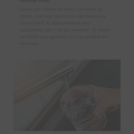
Filtration d'eau
Ouvrir son robinet et sentir une odeur de
chlore, c'est une expérience que beaucoup
connaissent. Si cette présence peut
surprendre, elle n'est pas anodine : le chlore
est utilisé pour garantir une eau potable en
éliminant...