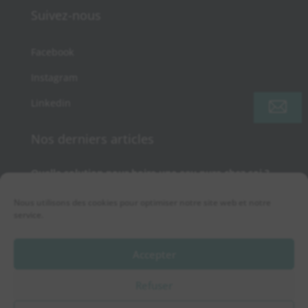
Suivez-nous
Facebook
Instagram
Linkedin
Nos derniers articles
Quelle solution pour boire une eau pure chez soi ?
Chlore dans l’eau du robinet : quels impacts sur le
goût et la santé et comment l’éliminer ?
Nous utilisons des cookies pour optimiser notre site web et notre
service.
Eau potable en France : normes, limites et
solutions pour une eau plus sûre chez vous
Pourquoi traiter l’eau dès son arrivée avec une
Accepter
solution ETL EcoWater ?
Refuser