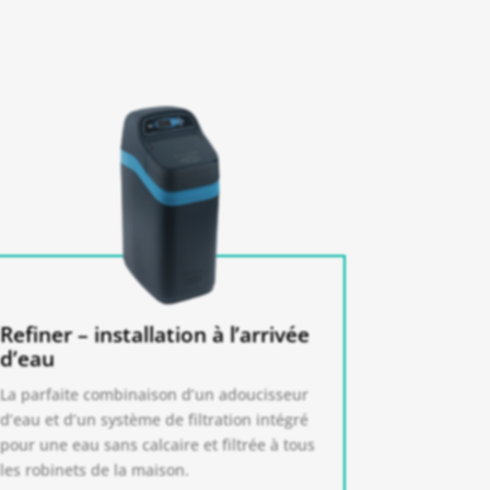
Refiner – installation à l’arrivée
d’eau
La parfaite combinaison d’un adoucisseur
d’eau et d’un système de filtration intégré
pour une eau sans calcaire et filtrée à tous
les robinets de la maison.