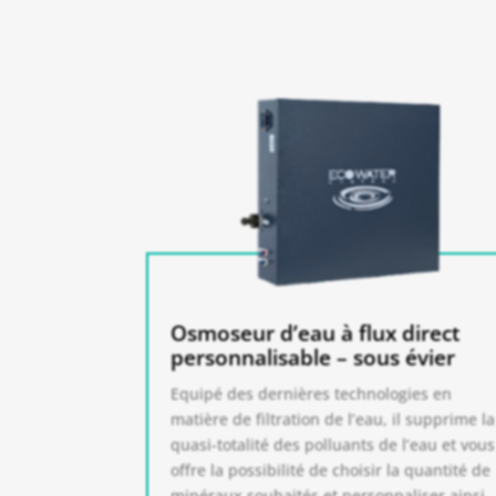
Osmoseur d’eau à flux direct
personnalisable – sous évier
Equipé des dernières technologies en
matière de filtration de l’eau, il supprime la
quasi-totalité des polluants de l’eau et vous
offre la possibilité de choisir la quantité de
minéraux souhaités et personnaliser ainsi