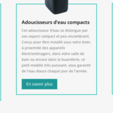
Adoucisseurs d’eau compacts
Cet adoucisseur d’eau se distingue par
son aspect compact et peu encombrant.
Conçu pour être installé sous votre évier,
à proximité des appareils
électroménagers, dans votre salle de
bain ou encore dans la buanderie, ce
petit modèle très puissant, vous garantit
de l’eau douce chaque jour de l’année.
En savoir plus