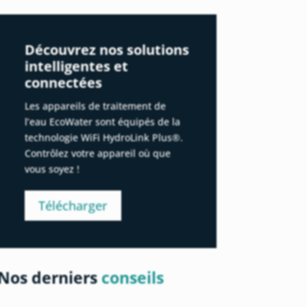
Découvrez nos solutions
intelligentes et
connectées
Les appareils de traitement de
l’eau EcoWater sont équipés de la
technologie WiFi HydroLink Plus®.
Contrôlez votre appareil où que
vous soyez !
Télécharger
Nos derniers
conseils