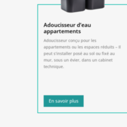
Adoucisseur d’eau
appartements
Adoucisseur conçu pour les
appartements ou les espaces réduits – Il
peut s’installer posé au sol ou fixé au
mur, sous un évier, dans un cabinet
technique.
En savoir plus