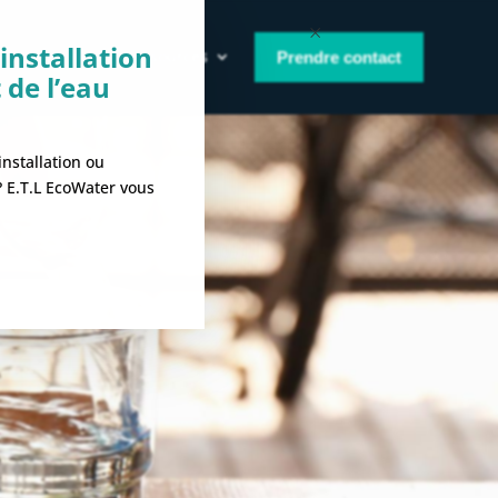
×
installation
e
À propos
Ressources
Prendre contact
 de l’eau
nstallation ou
 ? E.T.L EcoWater vous