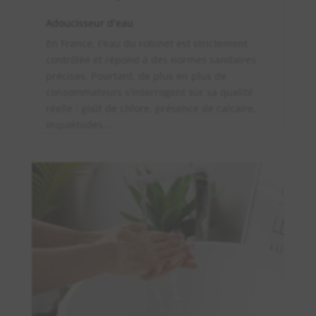
Adoucisseur d'eau
En France, l'eau du robinet est strictement
contrôlée et répond à des normes sanitaires
précises. Pourtant, de plus en plus de
consommateurs s'interrogent sur sa qualité
réelle : goût de chlore, présence de calcaire,
inquiétudes...