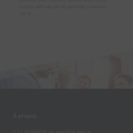
normes définies par les autorités sanitaires.
Sur le...
À propos
E.T.L. ECOWATER est spécialisé dans la