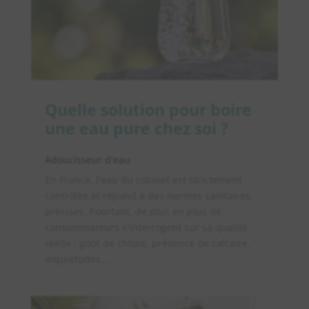
Quelle solution pour boire
une eau pure chez soi ?
Adoucisseur d'eau
En France, l'eau du robinet est strictement
contrôlée et répond à des normes sanitaires
précises. Pourtant, de plus en plus de
consommateurs s'interrogent sur sa qualité
réelle : goût de chlore, présence de calcaire,
inquiétudes...