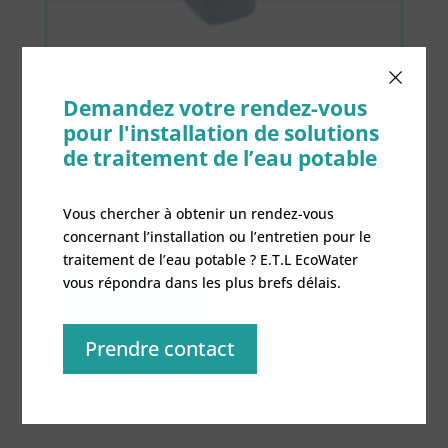
×
Adoucisseurs d’eau familiaux
Découvrez le reste de nos adoucisseurs d’eau
Demandez votre rendez-vous
conçus pour les familles nombreuses ou les
pour l'installation de solutions
régions fortement calcaires.
.
de traitement de l’eau potable
Vous chercher à obtenir un rendez-vous
concernant l’installation ou l’entretien pour le
traitement de l’eau potable ? E.T.L EcoWater
vous répondra dans les plus brefs délais.
En savoir plus
Prendre contact