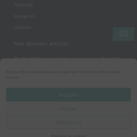
Facebook
Instagram
Linkedin
Nos derniers articles
Quelle solution pour boire une eau pure chez soi ?
Chlore dans l’eau du robinet : quels impacts sur le
goût et la santé et comment l’éliminer ?
Nous utilisons des cookies pour optimiser notre site web et notre
service.
Eau potable en France : normes, limites et
solutions pour une eau plus sûre chez vous
Pourquoi traiter l’eau dès son arrivée avec une
Accepter
solution ETL EcoWater ?
Refuser
Préférences
By
Neocamino
with ✓
Politique de cookies