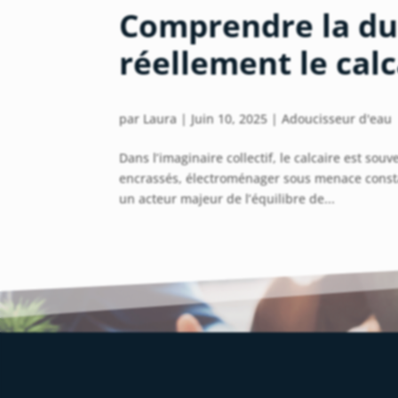
Comprendre la dur
réellement le calc
par
Laura
|
Juin 10, 2025
|
Adoucisseur d'eau
Dans l’imaginaire collectif, le calcaire est sou
encrassés, électroménager sous menace constan
un acteur majeur de l’équilibre de...