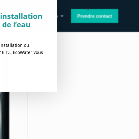
×
installation
e
À propos
Ressources
Prendre contact
 de l’eau
nstallation ou
 ? E.T.L EcoWater vous