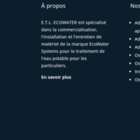
À propos
Nos
E.T.L. ECOWATER est spécialisé
Ad
dans la commercialisation,
ap
l’installation et l’entretien de
Ad
matériel de la marque EcoWater
Ad
Systems pour le traitement de
Os
l’eau potable pour les
Os
particuliers.
In
En savoir plus
Os