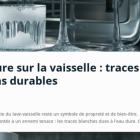
e sur la vaisselle : traces
ns durables
rtie du lave-vaisselle reste un symbole de propreté et de bien-être.
ontés à un ennemi tenace : les traces blanches dues à l’eau dure. 