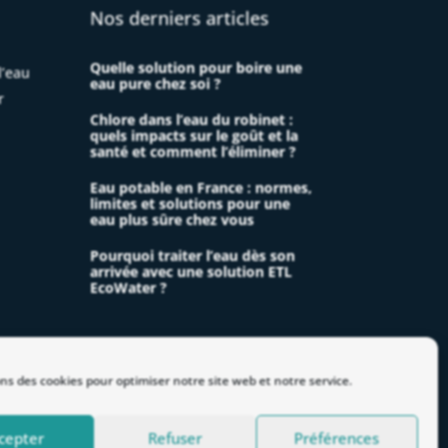
Nos derniers articles
Quelle solution pour boire une
l’eau
eau pure chez soi ?
r
Chlore dans l’eau du robinet :
quels impacts sur le goût et la
santé et comment l’éliminer ?
Eau potable en France : normes,
limites et solutions pour une
eau plus sûre chez vous
Pourquoi traiter l’eau dès son
arrivée avec une solution ETL
EcoWater ?
ons des cookies pour optimiser notre site web et notre service.
cepter
Refuser
Préférences