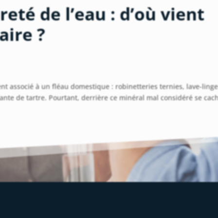
eté de l’eau : d’où vient
aire ?
vent associé à un fléau domestique : robinetteries ternies, lave-ling
te de tartre. Pourtant, derrière ce minéral mal considéré se cac