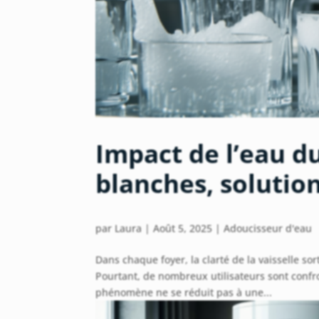
Impact de l’eau dur
blanches, solutio
par
Laura
|
Août 5, 2025
|
Adoucisseur d'eau
Dans chaque foyer, la clarté de la vaisselle so
Pourtant, de nombreux utilisateurs sont confr
phénomène ne se réduit pas à une...