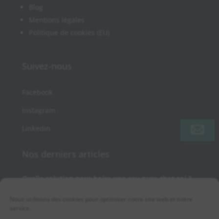
Blog
Mentions légales
Politique de cookies (EU)
Suivez-nous
Facebook
Instagram
Linkedin
Nos derniers articles
Quelle solution pour boire une eau pure chez soi ?
Chlore dans l’eau du robinet : quels impacts sur le
goût et la santé et comment l’éliminer ?
Nous utilisons des cookies pour optimiser notre site web et notre
service.
Eau potable en France : normes, limites et